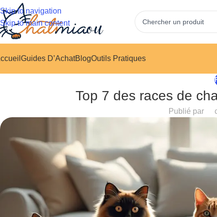
Skip to navigation
Skip to main content
ccueil
Guides D’Achat
Blog
Outils Pratiques
Top 7 des races de chat
Publié par