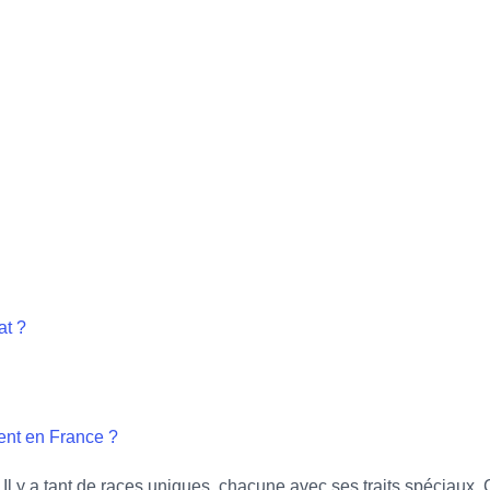
at ?
ent en France ?
e. Il y a tant de races uniques, chacune avec ses traits spéciaux.