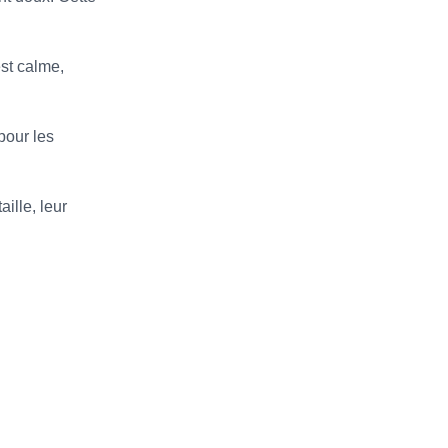
st calme,
pour les
ille, leur