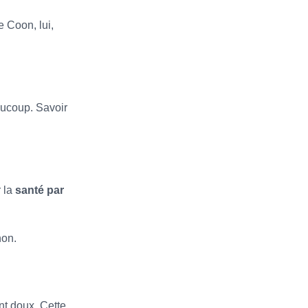
 Coon, lui,
eaucoup. Savoir
r la
santé par
non.
nt doux. Cette