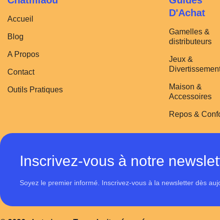
Chatmiaou
Guides
D'Achat
Accueil
Gamelles &
Blog
distributeurs
A Propos
Jeux &
Divertissemen
Contact
Maison &
Outils Pratiques
Accessoires
Repos & Confo
Inscrivez-vous à notre newslet
Soyez le premier informé. Inscrivez-vous à la newsletter dès auj