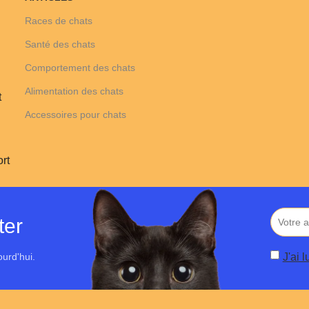
Races de chats
Santé des chats
Comportement des chats
Alimentation des chats
t
Accessoires pour chats
rt
ter
ourd'hui.
J'ai 