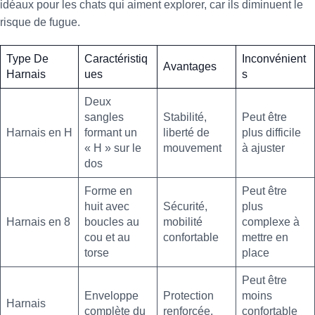
idéaux pour les chats qui aiment explorer, car ils diminuent le
risque de fugue.
Type De
Caractéristiq
Inconvénient
Avantages
Harnais
Ues
S
Deux
sangles
Stabilité,
Peut être
Harnais en H
formant un
liberté de
plus difficile
« H » sur le
mouvement
à ajuster
dos
Forme en
Peut être
huit avec
Sécurité,
plus
Harnais en 8
boucles au
mobilité
complexe à
cou et au
confortable
mettre en
torse
place
Peut être
Enveloppe
Protection
moins
Harnais
complète du
renforcée,
confortable